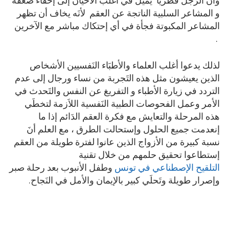
وأنَ الرَجل فطريَا يميل في أغلب الأحيان إلى إخفاء ضعفه
و المشاعر السلبية الناتجة عن العقم لأنَه يخاف أن تظهر
المشاعر المكبوتة فجأة في أي إحتكاك مباشر مع الآخرين
.
لذلك يدعوا أغلب العلماء والأطبَاء النَفسيين الأشخاص
الذين يعيشون مثل هذه التَجربة من نساء ورجال إلى عدم
التردد في زيارة الأطباء و التفريغ عن النفس والتَحدث في
الأمر وعمل الفحوصات الطبية النَفسية اللاَزمة لتخطَي
هذه المرحلة والتعايش مع فكرة العقم الدَائم إذا ما
إنعدمت جميع الحلول وإستحالت الطرق ، مع العلم أنَ
نسبة كبيرة من الأزواج الذين عانوا لفترة طويلة من العقم
إستطاعوا تحقيق حلمهم من خلال تقنية
التلقيح الإصطناعي في تونس
وطفل الأنبوب بعد رحلة صبر
وإصرار طويلة وتَحلَي كبير بالإيمان والأمل في النَجاح.