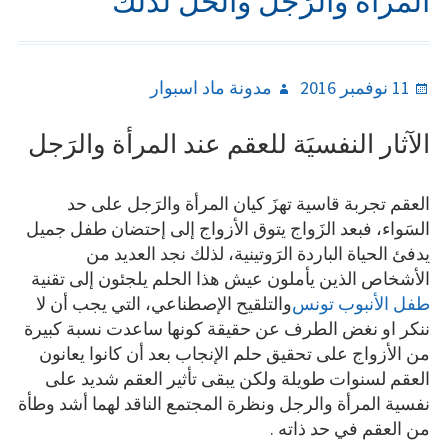
المرأة والرَجل والحلَ لذلك
Author
Posted
11 نوفمبر 2016
مدونة ماد اسبوار
on
الآثار النفسيَة للعقم عند المرأة والرَجل
العقم تجربة قاسية تهزَ كيان المرأة والرَجل على حد
السَواء، فبعد الزَواج يتوق الأزواج إلى إحتضان طفل جميل
يدفئ الحياة الباردة الرَوتينية، لذلك نجد العديد من
الأشخاص الذين يأملون عيش هذا الحلم يلجئون إلى تقنية
طفل الأنبوب تونس
والتلقيح الإصطناعي، التي يجب أن لا
ننكر او نغض الطرف عن حقيقة كونها ساعدت نسبة كبيرة
من الأزواج على تحقيق حلم الإنجاب بعد أن كانوا يعانون
العقم لسنوات طويلة ولكن يبقى تأثير العقم شديد على
نفسية المرأة والرجل ونظرة المجتمع الناقد لهما أشد وطأة
من العقم في حد ذاته .