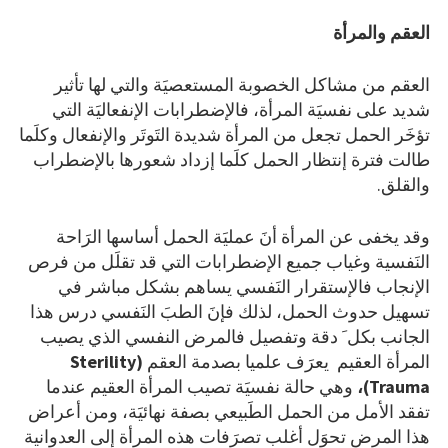
العقم والمرأة
العقم من مشاكل الخصوبة المستعصيَة والتي لها تأثير
شديد على نفسيَة المرأة، فالإضطرابات الإنفعاليَة التي
تؤخَر الحمل تجعل من المرأة شديدة التَوتَر والإنفعال وكلَما
طالت فترة إنتظار الحمل كلَما إزداد شعورها بالإضطراب
والقلق.
وقد يخفى عن المرأة أنَ عمليَة الحمل أساسها الرَاحة
النَفسية وغياب جميع الإضطرابات التي قد تقلَل من فرص
الإنجاب فالإستقرار النَفسي يساهم بشكل مباشر في
تسهيل حدوث الحمل، لذلك فإنَ الطبَ النَفسي درس هذا
الجانب بكل َ دقة وتفصيل فالمرض النفسي الذي يصيب
المرأة العقيم يعرَف علميا بصدمة العقم
(Sterility
Trauma)،
وهي حالة نفسيَة تصيب المرأة العقيم عندما
تفقد الأمل من الحمل الطَبيعي بصفة نهائيَة، ومن أعراض
هذا المرض تحوَل أغلب تصرَفات هذه المرأة إلى العدوانية