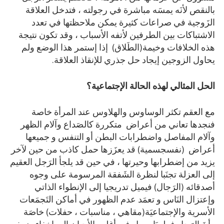
بالنقص لأنَه يمسَه مباشرة في رجولته ، فتدخل العلاقة
الزَوجية في صراعات كثيرة يمكن ملاحظتها في تعدد
الاشتباكات بين الطرفين لأتفه الأسباب ، وقد تكون نتيجة
هذه الخلافات وخيمة(الطَلاق) إذا إستمر هذا الوضع ولم
يحاول الزوجين إيجاد حل جذري للإنقاذ العلاقة.
الحل المثالي لهذه الحالة الإجتماعية؟
مع العقم تكثر الوساوس والهلاوس عند المرأة خاصة
فنجدها تعاني من أعراض متكررة كالصَداع وآلام الظهر
وآلام المفاصل واضطرابات البطن أو التنفس و جميعها
أعراض (نفسجسمية) قد يعزَزها حمل كاذب من حين لآخر
يزيد من إضطرابها وحيرتها ، في حين قد يلجأ الرَجل العقيم
إلى العزلة تجنَبا لنظرة الشَفقة المرسومة على وجوه
أصدقائه (الرَجال) فيميل تدريجيا إلى الإنطواء الذاتي
وإعتزال النَاس و تعمَد عدم الظهور في أماكن التَجمَعات
الأسرية والإجتماعيَة(مقاهي ، مناسبات ، حفلات) خاصَة