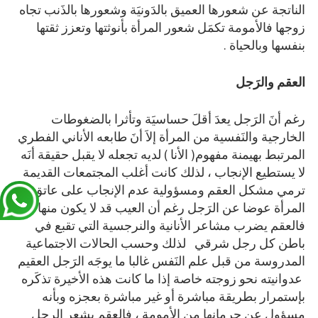
الناتجة عن شعورها العميق بالدَونيَة وشعورها بالذَنب تجاه
زوجها فالأمومة تكمَل شعور المرأة بأنوثتها وتعزز ثقتها
بنفسها وبالحياة .
العقم والرَجل
رغم أنَ الرَجل يعدَ أقلَ حساسيَة وتأثرا بالضغوطات
الخارجية والنَفسية من المرأة إلاَ أنَ طابعه الأناني الفطري
المرتبط بهيمنة مفهوم( الأنا ) لديه تجعله لا يقبل حقيقة أنَه
لا يستطيع الإنجاب ، لذلك كانت أغلب المجتمعات القديمة
ترمي مشكل العقم ومسؤولية عدم الإنجاب على عاتق
المرأة عوضا عن الرَجل رغم أن العيب قد لا يكون منها ،
فالعقم يضرب مشاعر الأنانية والنرجسية التي تقبع في
باطن كل رجل شرقي لذلك وحسب الحالات الاجتماعية
المدروسة من قبل علم النَفس غالبا ما يوجَه الرَجل العقيم
عدوانيته نحو زوجته خاصة إذا ما كانت هذه الأخيرة تذكَره
بإستمرار بطريقة مباشرة أو غير مباشرة بعجزه وبأنه
مسؤول عن حرمانها من الأمومة ، فالعقم يشعر الرجل