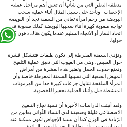
منطقة البطن التي من شأنها أن تعيق أهم مراحل عملية
الإخصاب ونأخذ على سبيل المثال أثناء عملية سحب
البويضة من رحم امرأة تعاني من السمنة نجد أن البويضة
تواجه صعوبة كبيرة أثناء سحبها البويضة كذلك صعوبة في
اتخاذ السار أو الاتجاه السليم عندما يكون هناك دهون كثرة
حولها.
وتؤدى السمنة المفرطة إلى تكون طبقات فتتشكل قشرة
حول المبيض، وهي من العيوب التي تعيق عملية التلقيح
وتمنع حدوث الحمل وتعتبر هذه القشرة من أمراض
المبيض الصعبة التي تسببها السمنة المفرطة خاصة وأن
المرأة الملقحة تتناول جرعات كبيرة جدا من الهرمونات
المنشطة قبل وأثناء العملية تحفيزا للخصوبة.
ولقد أثبتت الدراسات الأخيرة أنَ نسبة نجاح التلقيح
الاصطناعي قليلة وضعيفة لدى النساء اللَواتي يعانين من
الزَيادة في الوزن كما أن نسبة الإجهاض تكون ممكنة عند
البدينات بسبب تأثر بطانة الرحم بالدهون الزائدة