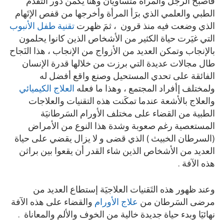
فأصبح الرجل والمرأة متساويان وهنا يكمن دور التقدم
الطبي والعلمي الذي برَأ المرأة وأخرجها من قفص الإتَهام
الذي وضعت فيه منذ قرون ، ثمَ ظهرت
تقنية طفل الأنبوب
التي غيَرت حياة الكثير من الأشخاص الذين كانوا يحلمون
بالإنجاب وتمكن العديد من الأزواج من الإنجاب ، هذا النَجاح
طال مجالات عديدة التي برزت من خلالها قدرة الإنسان
الفائقة على تحدي المستحيل وصنع واقع أفضل له
ولمختلف |أفراد المجتمع ، وهذا ما فعله
العلاج الكيميائي
والعلاج بالأشعة عندما تمكَنت هذه التقنيات والعلاجات
الطبية من القضاء على مختلف الأورام السَرطانيَة
المستعصية رغم صعوبة وشدة هذا النوع من الأمراض
(السرطان الخبيث ) الذي قضى و لا يزال يقضي على حياة
العديد من الأشخاص الذين شاء القدر أن يقعوا بين براثن
هذه الآفة .
وعند ظهور هذه التَقنيات العلاجيَة إستطاع العديد من
مرضى السَرطان من
علاج الأورام
والقضاء على هذه الآفة
نهائيَا وبدء حياة جديدة خالية من الخوف والألم والمعاناة .