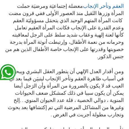
العقم وتأخر الإنجاب
معضلة إجتماعيَة ومرضيَة حملت
المرأة وزرها الثَقيل منذ العصور الأولى ففي قرون مضت
كانت المرأة المتهم الوحيد الذي يتحمَل مسؤوليَة العقم
وعدم القدرة على الإنجاب فكانت المرأة العقيم تعامل
كأنها لعنة إلهية وعقاب شديد سلط على الرجل لمعاقبته
وحرمانه من نعمة الأطفال، وإرتبطت أنوثة المرأة بدرجة
خصوبتها وقدرتها على الإنجاب خاصة الأطفال الذين هم من
جنس الذكور.
ومن أقدار العدل الإلهي أن يتطور العقل البشري ويبحث
في أسباب ظاهرة العقم وتأخر الإنجاب ليتبيَن فيما بعد أن
العيب قد لا يكون بالضرورة من المرأة وأن الرَجل أيضا
يمكن أن يكون سببا في ذلك كمشكل ضعف الحيوانات
المنوية ، دوالي الخصية ، قلة عدد الحيوان المنوي…إلخ
وغيرها من المشاكل المرضية التي تم إكتشافها بعد بحوث
وتجارب مطولة أجريت في الغرض .