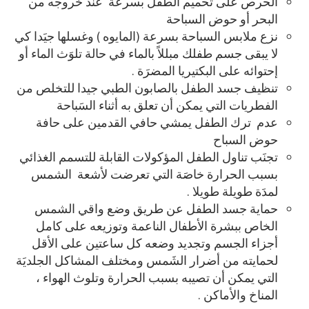
الحرص على تحميم الطفل بسرعة عند خروجه من
البحر أو حوض السباحة
نزع ملابس السباحة بسرعة (المايوه ) وغسلها جيَدا كي
لا يبقى جسم طفلك مبللاً بالماء في حالة تلوَث الماء أو
إحتوائه على البكتيريا المضرَة .
تنظيف جسد الطفل بالصابون الطبي جيدا للتخلص من
الفطريات التي يمكن أن تعلق به أثناء السَباحة
عدم ترك الطفل يمشي حافي القدمين على حافة
حوض السباح
تجنَب تناول الطفل المؤكولات القابلة للتسمم الغذائي
بسبب الحرارة خاصَة التي تعرضت لأشعة الشمس
لمدَة طويلة طويلا .
حماية جسد الطفل عن طريق وضع واقي الشمس
الخاص ببشرة الأطفال الناعمة وتوزيعه على كامل
أجزاء الجسم وتجديد وضعه كل ساعتين على الأقل
لحمايته من أضرار الشَمس ومختلف المشاكل الجلديَة
التي يمكن أن تصيبه بسبب الحرارة وتلوث الهواء ،
المناخ والأماكن .