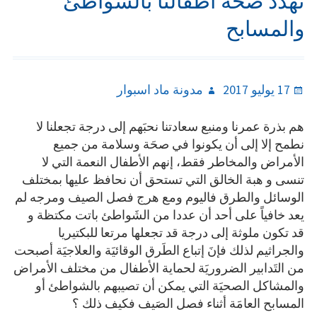
تهدد صحة أطفالنا بالشواطئ
والمسابح
Author
Posted
17 يوليو 2017
مدونة ماد اسبوار
on
هم بذرة عمرنا ومنبع سعادتنا نحبَهم إلى درجة تجعلنا لا
نطمح إلا إلى أن يكونوا في صحَة وسلامة من جميع
الأمراض والمخاطر فقط، إنهم الأطفال النعمة التي لا
تنسى و هبة الخالق التي تستحق أن نحافظ عليها بمختلف
الوسائل والطرق فاليوم ومع هرج فصل الصيف ومرجه لم
يعد خافياً على أحد أن عددا من الشَواطئ باتت مكتظة و
قد تكون ملوثة إلى درجة قد تجعلها مرتعا للبكتيريا
والجراثيم لذلك فإنَ إتباع الطَرق الوقائيَة والعلاجيَة أصبحت
من التَدابير الضروريَة لحماية الأطفال من مختلف الأمراض
والمشاكل الصحيَة التي يمكن أن تصيبهم بالشواطئ أو
المسابح العامَة أثناء فصل الصَيف فكيف ذلك ؟