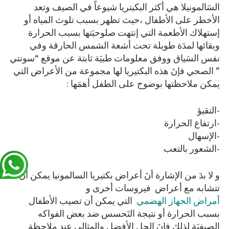
السَالمونيلا هي أكثر البكيتريا شيوعاً في الصيف وتعد
الأخطر على الأطفال ،حيث تظهر بسبب تلوث المياه أو
إستهلاك الأطعمة التي إنتهت صلوحيَتها بسبب الحرارة
وبقائها لمدَة طويلة تحت أشعة الشمس الحارقة وفي
نفس السَياق ووفق معلومات طبيَة ثابتة عن موقع “سونتي
” الصحي فإنَ هذه البكتيريا لها مجموعة من الأعراض التي
يمكن ملاحظتها بوضوح على الطفل أهمَها :
-التقيؤ
-ارتفاع الحرارة
-الإسهال
-الشعور بالتعب
و لا بدَ من الإشارة أنَ أعراض بكتيريا السالمونيا يمكن أن
تتشابه مع أعراض فيروسات أخرى و
أمراض الجهاز الهضمي
التي يمكن أن تصيب الأطفال
بسبب الحرارة أو نتيجة التَحسس ضد بعض الفواكه
الصيفيَة لذلك فإنَ الحل الأفضل والمثالي عند ملاحظة