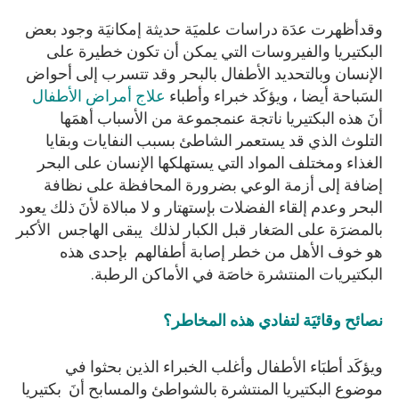
وقدأظهرت عدَة دراسات علميَة حديثة إمكانيَة وجود بعض
البكتيريا والفيروسات التي يمكن أن تكون خطيرة على
الإنسان وبالتحديد الأطفال بالبحر وقد تتسرب إلى أحواض
السَباحة أيضا ، ويؤكَد خبراء وأطباء
علاج أمراض الأطفال
أنَ هذه البكتيريا ناتجة عنمجموعة من الأسباب أهمَها
التلوث الذي قد يستعمر الشاطئ بسبب النفايات وبقايا
الغذاء ومختلف المواد التي يستهلكها الإنسان على البحر
إضافة إلى أزمة الوعي بضرورة المحافظة على نظافة
البحر وعدم إلقاء الفضلات بإستهتار و لا مبالاة لأنَ ذلك يعود
بالمضرَة على الصَغار قبل الكبار لذلك يبقى الهاجس الأكبر
هو خوف الأهل من خطر إصابة أطفالهم بإحدى هذه
البكتيريات المنتشرة خاصَة في الأماكن الرطبة.
نصائح وقائيَة لتفادي هذه المخاطر؟
ويؤكَد أطبَاء الأطفال وأغلب الخبراء الذين بحثوا في
موضوع البكتيريا المنتشرة بالشواطئ والمسابح أنَ بكتيريا