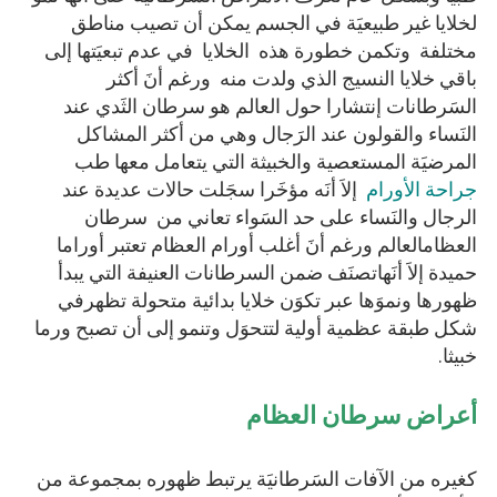
لخلايا غير طبيعيَة في الجسم يمكن أن تصيب مناطق
مختلفة وتكمن خطورة هذه الخلايا في عدم تبعيَتها إلى
باقي خلايا النسيج الذي ولدت منه ورغم أنَ أكثر
السَرطانات إنتشارا حول العالم هو سرطان الثَدي عند
النَساء والقولون عند الرَجال وهي من أكثر المشاكل
المرضيَة المستعصية والخبيثة التي يتعامل معها طب
جراحة الأورام
إلاَ أنَه مؤخَرا سجَلت حالات عديدة عند
الرجال والنَساء على حد السَواء تعاني من سرطان
العظامالعالم ورغم أنَ أغلب أورام العظام تعتبر أوراما
حميدة إلاَ أنَهاتصنَف ضمن السرطانات العنيفة التي يبدأ
ظهورها ونموَها عبر تكوَن خلايا بدائية متحولة تظهرفي
شكل طبقة عظمية أولية لتتحوَل وتنمو إلى أن تصبح ورما
خبيثا.
أعراض سرطان العظام
كغيره من الآفات السَرطانيَة يرتبط ظهوره بمجموعة من