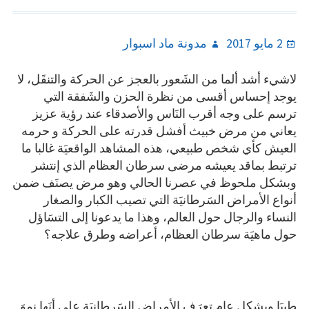
Author
Posted
2 مايو 2017
مدونة ماد اسبوار
on
لاشيء أشد ألما من الشَعور بالعجز عن الحركة والتنقَل، لا
يوجد إحساس أقسى من نظرة الحزن والشَفقة التي
ترسم على وجه أقرب النَاس والأصدقاء عند رؤية عزيز
يعاني من مرض خبيث أفشل قدرته على الحركة و حرمه
العيش كأي شخص طبيعي، هذه المشاهد الواقعيَة غالبا ما
ترتبط بماقد يعيشه مرضى سرطان العظام الذي إنتشر
وبشكل ملحوظ في عصرنا الحالي وهو مرض يصنَف ضمن
أنواع الأمراض السَرطانيَة التي تصيب الكبار والصغار
النساء والرجال حول العالم، وهذا ما يدعونا إلى التسَاؤل
حول ماهيَة سرطان العظام، أعراضه وطرق علاجه؟
طبيَا وبشكل عام تعرَف الأمراض السَرطانيَة على أنَها نموَ