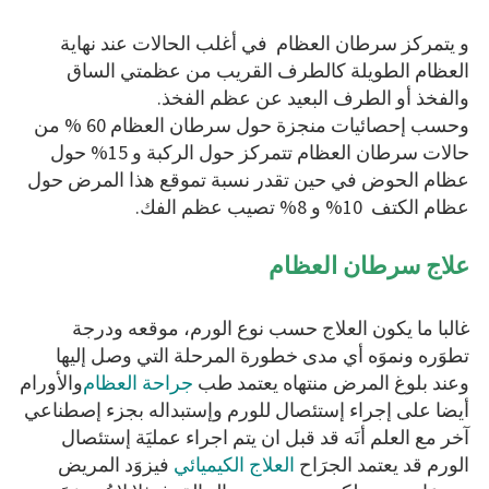
و يتمركز سرطان العظام في أغلب الحالات عند نهاية
العظام الطويلة كالطرف القريب من عظمتي الساق
والفخذ أو الطرف البعيد عن عظم الفخذ.
وحسب إحصائيات منجزة حول سرطان العظام 60 % من
حالات سرطان العظام تتمركز حول الركبة و 15% حول
عظام الحوض في حين تقدر نسبة تموقع هذا المرض حول
عظام الكتف 10% و 8% تصيب عظم الفك.
علاج سرطان العظام
غالبا ما يكون العلاج حسب نوع الورم، موقعه ودرجة
تطوَره ونموَه أي مدى خطورة المرحلة التي وصل إليها
وعند بلوغ المرض منتهاه يعتمد طب
جراحة العظام
والأورام
أيضا على إجراء إستئصال للورم وإستبداله بجزء إصطناعي
آخر مع العلم أنَه قد قبل ان يتم اجراء عمليَة إستئصال
الورم قد يعتمد الجرَاح
العلاج الكيميائي
فيزوَد المريض