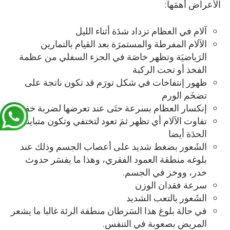
الأعراض أهمَها:
آلام في العظام تزداد شدَة أثناء الليل
الآلام المفرطة والمستمرَة بعد القيام بالتمارين
الرَياضيَة وتظهر خاصَة في الجزء السفلي من عظمة
الفخذ أو تحت الركبة
ظهور إنتفاخات في شكل تورَم قد تكون ناتجة على
تضخَم الورم
إنكسار العظام بسرعة حتَى عند تعرضها لضربة خفيفة
تفاوت الآلام أي تظهر ثمَ تعود لتختفي وتكون متباينة
الحدَة أيضا
الشَعور بضغط شديد على أعصاب الجسم وذلك عند
بلوغه منطقة العمود الفقري، وهذا ما يفسَر حدوث
خدر، ووخز في الجسم.
سرعة فقدان الوزن
الشَعور بالتعب الشديد
في حالة بلوغ هذا السَرطان منطقة الرئة غالبا ما يشعر
المريض بصعوبة في التنفس.