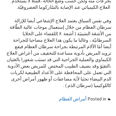
بجرعات منه ولكن حسب وضع الحالة ،فمثلا لا يُستخدَم
العلاج الكيميائي عند الإصابة بالسّاركوما الغضروفيّة.
وفي نفس السياق يعتمد العلاج الإشعاعي أيضا للإزالة
سرطان العظام من خلال إستعمال موجات عالية الطّاقة
من الأشعَة السَينيَة ( أشعة X )للقضاء على الخلايا
السرطانيّة ، وغالبا ما يكون هذا العلاج مصاحبا للجراحة
أيضا أمَا الآلام المرتبطة بجراحة سرطان العظام فيقع
تزويد المريض بأدوية مساعدة للتخفيف من أعراض العلاج
الكيماوي والعملية الجراحية التي قد تسبَب شعورا بالغثيان
،التقيَؤ وقد يضيف الطبيب المختص للمريض بعض الأدوية
التي تعمل على المحافظة على الأعداد الطبيعية لكريات
الدم البيضاء تجنَبا لأيَة مضاعفات أو ظهور أمراض أخرى
كاللوكيميا (سرطان الدَم ) .
Posted in
أمراض العظام