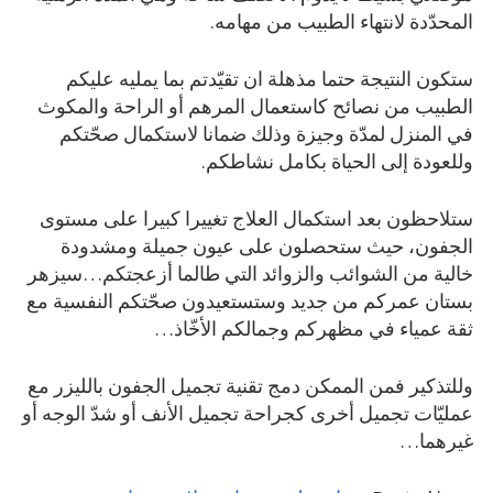
المحدّدة لانتهاء الطبيب من مهامه.
ستكون النتيجة حتما مذهلة ان تقيّدتم بما يمليه عليكم
الطبيب من نصائح كاستعمال المرهم أو الراحة والمكوث
في المنزل لمدّة وجيزة وذلك ضمانا لاستكمال صحّتكم
وللعودة إلى الحياة بكامل نشاطكم.
ستلاحظون بعد استكمال العلاج تغييرا كبيرا على مستوى
الجفون، حيث ستحصلون على عيون جميلة ومشدودة
خالية من الشوائب والزوائد التي طالما أزعجتكم…سيزهر
بستان عمركم من جديد وستستعيدون صحّتكم النفسية مع
ثقة عمياء في مظهركم وجمالكم الأخّاذ…
وللتذكير فمن الممكن دمج تقنية تجميل الجفون بالليزر مع
عمليّات تجميل أخرى كجراحة تجميل الأنف أو شدّ الوجه أو
غيرهما…