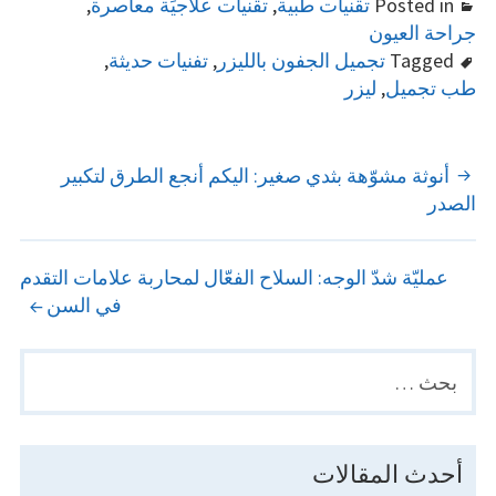
Posted in
تقنيات طبية
,
تقنيات علاجيَة معاصرة
,
جراحة العيون
Tagged
تجميل الجفون بالليزر
,
تفنيات حديثة
,
طب تجميل
,
ليزر
POST
أنوثة مشوّهة بثدي صغير: اليكم أنجع الطرق لتكبير
الصدر
NAVIGATION
عمليّة شدّ الوجه: السلاح الفعّال لمحاربة علامات التقدم
في السن
البحث
PRIMARY
عن:
SIDEBAR
أحدث المقالات