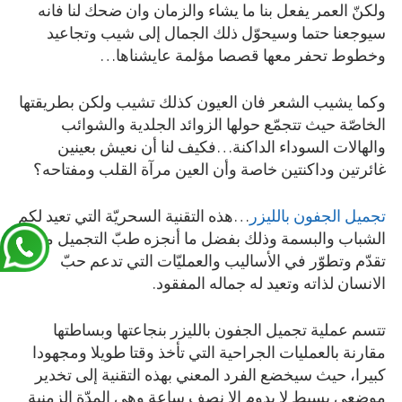
ولكنّ العمر يفعل بنا ما يشاء والزمان وان ضحك لنا فانه
سيوجعنا حتما وسيحوّل ذلك الجمال إلى شيب وتجاعيد
وخطوط تحفر معها قصصا مؤلمة عايشناها…
وكما يشيب الشعر فان العيون كذلك تشيب ولكن بطريقتها
الخاصّة حيث تتجمّع حولها الزوائد الجلدية والشوائب
والهالات السوداء الداكنة…فكيف لنا أن نعيش بعينين
غائرتين وداكنتين خاصة وأن العين مرآة القلب ومفتاحه؟
تجميل الجفون بالليزر
…هذه التقنية السحريّة التي تعيد لكم
الشباب والبسمة وذلك بفضل ما أنجزه طبّ التجميل من
تقدّم وتطوّر في الأساليب والعمليّات التي تدعم حبّ
الانسان لذاته وتعيد له جماله المفقود.
تتسم عملية تجميل الجفون بالليزر بنجاعتها وبساطتها
مقارنة بالعمليات الجراحية التي تأخذ وقتا طويلا ومجهودا
كبيرا، حيث سيخضع الفرد المعني بهذه التقنية إلى تخدير
موضعي بسيط لا يدوم الا نصف ساعة وهي المدّة الزمنية