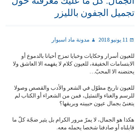
الجمال: كلّ ما عليك معرفته حول
تجميل الجفون بالليزر
Author
Posted
11 يونيو 2018
مدونة ماد اسبوار
on
للعيون أسرار وحكايات وخبايا تمزج أحيانا بالدموع أو
الابتسامات الخفيفة، للعيون كلام لا يفهمه الا العاشق ولا
يحتضنه الا المحبّ…
للعيون تاريخ مطوّل في الشعر والأدب والقصص وصولا
للرسم والغناء والتمثيل، فمن من الشعراء أو الكتاب لم
يتغنىّ بجمال عيون حبيبته وبريقها؟
هكذا هو الجمال، لا يمرّ مرور الكرام بل يثير ضجّة كلّ ما
قابلناه أو صادفنا شخصا يحمله معه.