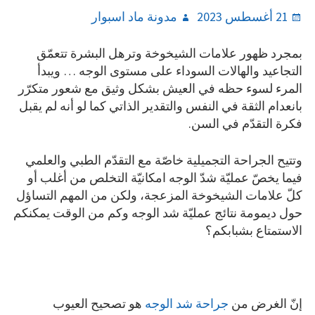
Author
Posted
21 أغسطس 2023
مدونة ماد اسبوار
on
بمجرد ظهور علامات الشيخوخة وترهل البشرة تتعمّق
التجاعيد والهالات السوداء على مستوى الوجه … ويبدأ
المرء لسوء حظه في العيش بشكل وثيق مع شعور متكرّر
بانعدام الثقة في النفس والتقدير الذاتي كما لو أنه لم يقبل
فكرة التقدّم في السن.
وتتيح الجراحة التجميلية خاصّة مع التقدّم الطبي والعلمي
فيما يخصّ عمليّة شدّ الوجه امكانيّة التخلص من أغلب أو
كلّ علامات الشيخوخة المزعجة، ولكن من المهم التساؤل
حول ديمومة نتائج عمليّة شد الوجه وكم من الوقت يمكنكم
الاستمتاع بشبابكم؟
إنّ الغرض من
جراحة شد الوجه
هو تصحيح العيوب