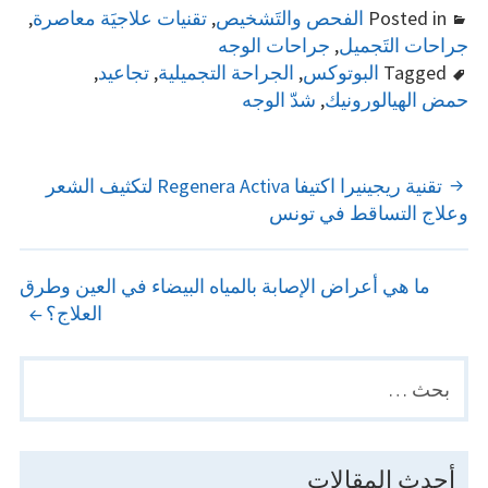
Posted in
الفحص والتَشخيص
,
تقنيات علاجيَة معاصرة
,
جراحات التَجميل
,
جراحات الوجه
Tagged
البوتوكس
,
الجراحة التجميلية
,
تجاعيد
,
حمض الهيالورونيك
,
شدّ الوجه
POST
تقنية ريجينيرا اكتيفا Regenera Activa لتكثيف الشعر
وعلاج التساقط في تونس
NAVIGATION
ما هي أعراض الإصابة بالمياه البيضاء في العين وطرق
العلاج؟
البحث
PRIMARY
عن:
SIDEBAR
أحدث المقالات