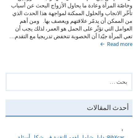
وخاصّة المرأة وعادة ما يحاول الأزواج البحث عن أسباب
تأخّر الانجاب والحلول الممكنة لمواجهة هذا الحدث الذي
من الممكن أن يدمّر علاقتهم ويعصف بها. ومن أهم
العوامل التي تؤثّر على الحمل هو العمر، لذلك يجب أن
تعي المرأة جيّدا أن الخصوبة تنخفض تدريجيا مع التقدم…
كابوس
Read more
العقم
لدى
المرأة:
ماهي
البحث
PRIMARY
أسبابه؟
عن:
SIDEBAR
أحدث المقالات
RibXcar: دليل شامل لفهم التقنية في شكل أسئلة