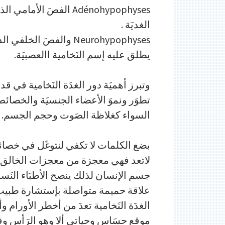
Adénohypophyses الفصَ ا
الغديَة .
Neurohypophyses والفصَ
يطلق عليه إسم النَخامية االعصبيَة.
وتبرز أهميَة دور الغدَة النَخامية في 
تطوَر ونموَ الأعضاء الجنسيَة والخصائص
السواء كغلاظة الصَوت وحجم الجسم.
بضع الكلمات لا تكفي لنتوغَل في خصائص
لاتعد فهي معجزة من معجزات الخالق مق
جسم الإنسان لذلك ينصح الأطبَاء النَسا
علاقة حميمة متواصلة بإستشارة طبيب 
الغدَة النَخامية تعدَ من أخطر الأورام 
موقع حسَاس وحياتي ألا وهو الرَأس وف