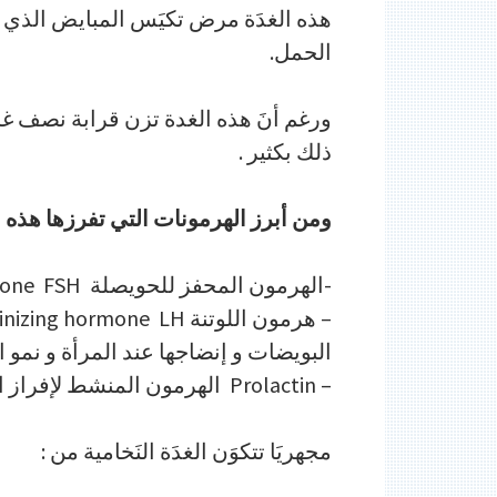
هذه الغدَة مرض تكيَس المبايض الذي قد
الحمل.
ورغم أنَ هذه الغدة تزن قرابة نصف غرام
ذلك بكثير .
ومن أبرز الهرمونات التي تفرزها هذه ال
-الهرمون المحفز للحويصلة Follicle-stimulating hormone FSH:
البويضات و إنضاجها عند المرأة و نمو 
– Prolactin الهرمون المنشط لإفراز اللبن و نمو الثدي.
مجهريَا تتكوَن الغدَة النَخامية من :