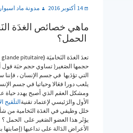
Author
Posted
14 أكتوبر 2016
مدونة ماد اسبوار
on
ماهي خصائص الغدَة النَخ
الحمل؟
تعدَ الغدَة النَخاميَة
(
a glande pituitaire
حجمها الصَغير( تساوي حجم حبَة فول أو
التي تؤدَيها في جسم الإنسان ، فإننا
يلعب دورا فعَالا وحياتيا في جسم الإنسان
ومشكل العقم الذي أصبح يهدد حياة عدد 
الأول والرَئيسي لإعتماد تقنية
التلَقيح
خلل وظيفي في الغدَة النَخامية من ش
يؤثَر هذا العضو الصَغير على الحمل ؟ و
الأعراض الدَالة على تداعيها (إصابتها 