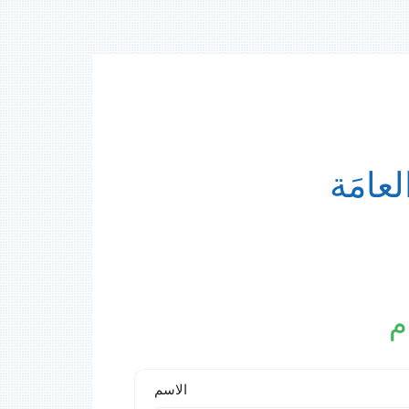
عامَة
م