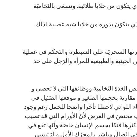
لأمامي الذي يتكوَن من خلايا طلائية. وتسمَى بالنَخاميَة
 الخلفي الذي يتكوَن بدوره من خلايا شبه عصبية لذلك
قدرتها السحريَة على السيطرة والتَحكَم في عملية
 الجينية والطبيعية للمرأة والرَجل على حد
 الغدَة النَخامية ووظائفها التي لا تحصى و
ارنة بحجمها الصَغير و موقعها الضَئيل في
ء اللواتي لاحظنا تأخَرا واضحا للحمل رغم وجود
مختصَ في الغرض لأنَ الأورام التي قد تصيب
وأكثرها فتكا بجسم الإنسان خاصَة وأنَها تقع في
ي إتًصال مباشر بالمحرَك الأول والرَئيسي