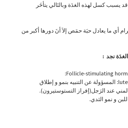
 يسبب كسل لهذه الغدَة وبالتَالي يتأخَر
 أي ما يعادل حبَة حمَص إلاَ أنَ دورها أكبر من
غدَة نجد :
– هرمون اللوتنة luteinizing hormone LH: المسؤولة عن التنبيه بنمو و إطلاق
المني عند الرَجل(إفراز التستوستيرون).