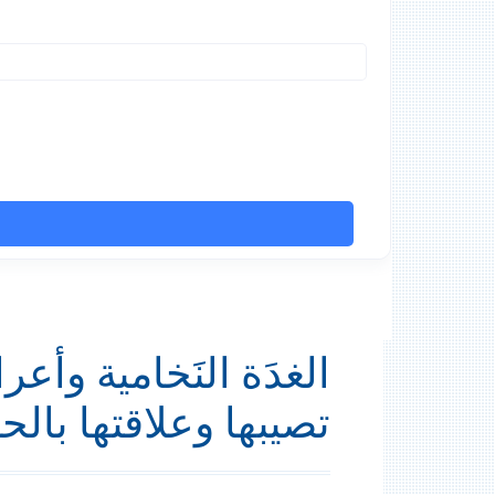
الغدَة النَخامية وأع
تصيبها وعلاقتها بال