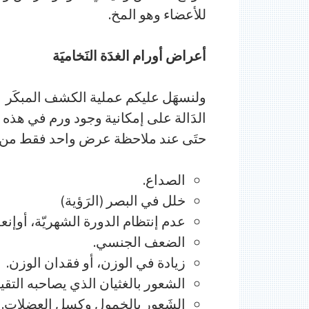
للأعضاء وهو المخ.
أعراض أورام الغدَة النَخاميَة
ولنسهَل عليكم عملية الكشف المبكَر عن
الدَالة على إمكانية وجود ورم في هذه
حتَى عند ملاحظة عرض واحد فقط من ب
الصداع.
خلل في البصر (الرَؤية)
عدم إنتظام الدورة الشهريّة، أوإنعد
الضعف الجنسي.
زيادة في الوزن، أو فقدان الوزن.
الشعور بالغثيان الذي يصاحبه التقي
الشَعور بالخمول وكسل العضلات.