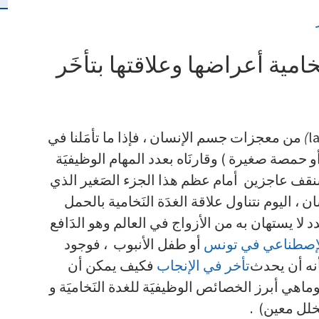
امية أعراضها وعلاقتها بتأخَر
l
)
من معجزات جسم الإنسان ، فإذا ما تأمَلنا في
 حمصة صغيرة ) وقارنَاه بعدد المهام الوظيفيَة
 سنقف عاجزين أمام عظم هذا الجزء الصَغير الذي
 ، اليوم نتناول علاقة الغدَة النَخامية بالحمل
لا يستهان به من الأزواج في العالم وهو الدَافع
 الإصطناعي في تونس
أو طفل الأنبوب ، فوجود
أنه أن يحدث
تأخر في الإنجاب
فكيف يمكن أن
ماهي أبرز الخصائص الوظيفيَة للغدة النَخاميَة و
بخلل معين) .