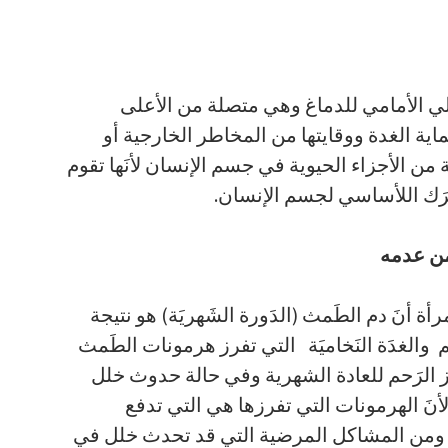
لي الأمامي للدماغ وهي متصلة من الأعلى
اية الغدة ووقايتها من المخاطر الخارجية أو
مية من الأجزاء الحيوية في جسم الإنسان لأنَها تقوم
رَك اللأساسي لجسم الإنسان.
من عدمه
أة أنَ دم الطَمث (الدَورة الشَهريَة) هو نتيجة
 والغدَة النَخاميَة التي تفرز هرمونات الطَمث
الرَحم للعادة الشهرية وفي حالة حدوث خلل
نَ الهرمونات التي تفرزها هي التي تدفع
 ومن المشاكل المرضية التي قد تحدث خلل في