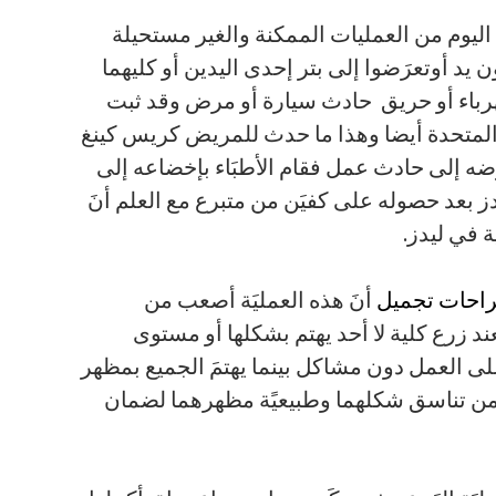
 اليوم من العمليات الممكنة والغير مستحيلة
ون يد أوتعرَضوا إلى بتر إحدى اليدين أو كليهما
باء أو حريق حادث سيارة أو مرض وقد ثبت
المتحدة أيضا وهذا ما حدث للمريض كريس كينغ
عرَضه إلى حادث عمل فقام الأطبَاء بإخضاعه إلى
بعد حصوله على كفيَن من متبرع مع العلم أنَ
 في ليدز.
احات تجميل
أنَ هذه العمليَة أصعب من
د زرع كلية لا أحد يهتم بشكلها أو مستوى
على العمل دون مشاكل بينما يهتمَ الجميع بمظهر
 من تناسق شكلهما وطبيعيًة مظهرهما لضمان