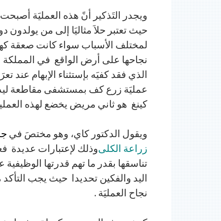
ويجدر التَذكير أنً هذه العمليَة أصبحت
حيث تعتبر حلاَ مثاليَا إلى من يولدون د
لمختلف الأسباب سواء كانت صعقة كهر
نجاحها على أرض الواقع في المملكة 
الذي فقد كفيَه بإستثناء الإبهام عند ت
عمليَة زرع كف بمستشفى مقاطعة ليدز 
كينغ هو ثاني مريض يخضع لهذه العملية
ويقول الدكتور كاي، وهو مختصَ في
جر
زراعة الكلى
وذلك لإعتبارات عديدة فعن
تناسقها بقدر ما تهم قدرتها الوظيفية 
اليد والفكين تحديدا حيث يجب التأكد
نجاح العمليَة .