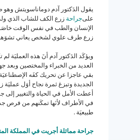
يقول الدَكتور آدم دوماناسويتش وهو 
على
جراحة
زرع الكف للشاب الذي ولد بي
الإنسان والطب في نفس الوقت خاصَة وأ
زرع طرف علوي لشخص يعاني تشوَها خلقي
العديد من الخبراء والمختصين وبعد جه
بقي عاجزا عن تحريك كفَه الإصطناعيَة
الجديدة وتبزغ ثمرة نجاح أوَل عمليَة زر
أعطت الأمل في الحياة والتغيير إلى
في الأطراف لأنَها تمكَنهم من فرص ج
طبيعيَة .
جراحة مماثلة أجريت في المملكة الم