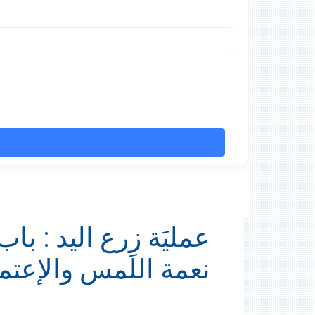
عمليَة زرع اليد : با
نعمة اللَمس والإعتم