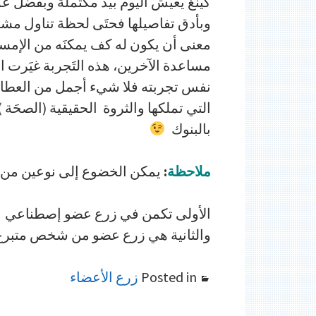
كينغ يعيش اليوم بيد مكتملة وبفضل عمل
وبأدق تفاصيلها فحتَى لحظة تناول مش
معنى أن يكون له كف يمكنَه من الإمساك
مساعدة الآخرين، هذه التَجربة غيَرت ا
نفس تجربته فلا شيء أجمل من العطاء 
التي تملكها والثروة الحقيقية (الصحَة 
بالبنوك
ملاحظة
:
يمكن الخضوع إلى نوعين من ا
الأولى تكمن في زرع عضو إصطناعي
والثانية هي زرع عضو من شخص متبرع 
Posted in
زرع الأعضاء