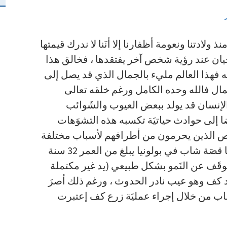
نذ ولادتنا ونعومة أظفارنا إلا أنَنا لا ندرك قيمتها
لأحيان عند رؤية شخص آخر يفتقدها ، فخالق هذا
هذا العالم مليء بالجمال الذي قد يصل إلى
لكمال فالله وحده الكامل ورغم خلقه تعالى
الإنسان قد يولد ببعض العيوب والشَوائب
يضا إلى حوادث حياتيَة تكسبه هذه التشوَهات
اص الذين يحرمون من أطرافهم لأسباب مختلفة
وهذا ما حدث لبعض الأشخاص من بينها قصَة شاب في بولونيا يبلغ من العمر 32 سنة
وقَف عن النَمو بشكل طبيعي (يد غير مكتملة
 كف وهو عيب نادر الحدوث ، ورغم ذلك أصرَ
لشاب من خلال إجراء عمليَة زرع كف إعتبرت