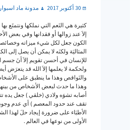
Author
Posted
30 أكتوبر 2017
مدونة ماد اسبوار
on
كثيرة هي النَعم التي نملكها ونتمتَع بها م
إلاَ عند زوالها أو فقدانها وفي بعض ا
الكون جعل لكل شيء ميزاته وخصائصه ف
المثاليَة ولكنَه لا يمكن أن يصل إلى ا
للإنسان في أحسن تقويم إلاَ أنَ جسم 
ولحكمة لا يعلمها إلاَ الله قد يتعرَض أ
والنَواقص وهذا ما ينطبق على الأشخ
أصابه تشوَه ولادي (خلقي ) جعل يده تت
تقف عند حدود المعصم ) أي عدم وجود
الأطبَاء على ضرورة إيجاد حلَ لهذا ا
الأولى من نوعها في العالم .