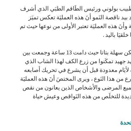
طبيب بولوني ورئيس الطَاقم الطبَي الذي أشرف
د ناقصة النَمو أنَ هذه العمليَة تعكس تميَز
نَ هذه العمليَة تعتبر الأولى من نوعها حيث تم
َا باليد .
ويؤكَد الدَكتور آدم أنَ هذه العمليَة لم تكن سهلة بتاتا حيث دامت 13 ساعة وجمعت بين
د جهيد تمكَنوا من زرع الكف لهذا الشاب الذي
 لأيَام معدودة قبل أن يشرع في تحريك أصابعه
ع من هذا النَوع ، ويرى المختصَ أنَ هذه العمليَة
 جميع المرضى والأشخاص الذين يعانون من نقص
ديدة للتخلَص من هذه النَواقص وعيش حياة
تحدة