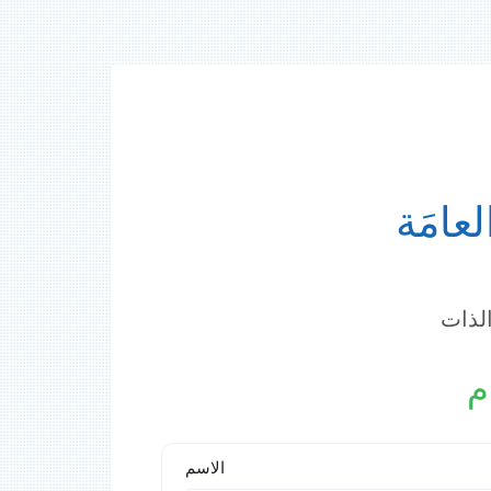
عامَة
الذات
م