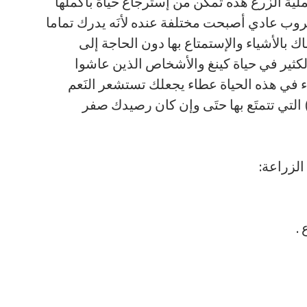
يَة الزَرع هذه تمكَن من إسترجاع حياة بأكملها
روب عادي أصبحت مختلفة عنده لأنَه يدرك تماما
 بالأشياء والإستمتاع بها دون الحاجة إلى
لكثير في حياة كينغ والأشخاص الذين عاشوا
في هذه الحياة عطاء يجعلك تستشعر النَعم
) التي تتمتَع بها حتَى وإن كان رصيدك صفر
لزراعة:
.