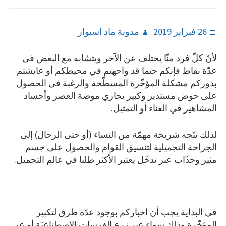
Author
Posted
26 فبراير 2019
مدونة ماد اسبوار
on
لأنّ كلّ فرد منّا يختلف عن الآخر ويتشابه مع البعض في
عدّة نقاط فإنكم حتما قد واجهتم في محيطكم أو عايشتم
بدوركم مشكلة المؤخّرة المسطّحة والرغبة في الحصول
على حوض مستدير وكبير يجاري موضة العصر وأجساد
المشاهير في الغناء أو التمثيل.
لذلك تتّجه شريحة مهمّة من النساء (أو حتى الرجال) إلى
الجراحة التجميلية لتنسيق القوام والحصول على جسم
مثير وجذّاب عبر تدخّل يعتبر الأكثر طلبا في عالم التجميل.
في البداية يجب أن اخباركم بوجود عدّة طرق لتكبير
المؤخّرة وذلك سواء عبر زرع الغرسات الاصطناعيّة أو عن