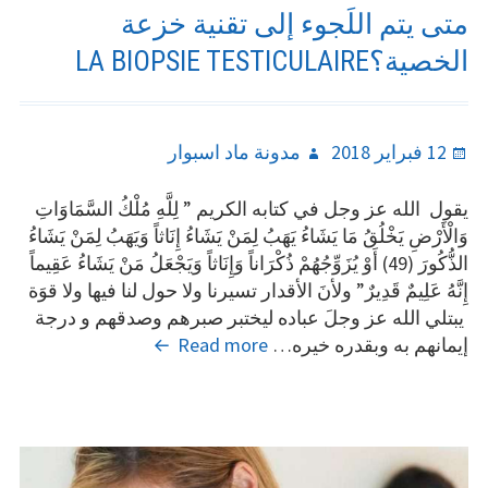
متى يتم اللَجوء إلى تقنية خزعة
الخصية؟LA BIOPSIE TESTICULAIRE
Author
Posted
12 فبراير 2018
مدونة ماد اسبوار
on
يقول الله عز وجل في كتابه الكريم ” لِلَّهِ مُلْكُ السَّمَاوَاتِ
وَالْأَرْضِ يَخْلُقُ مَا يَشَاءُ يَهَبُ لِمَنْ يَشَاءُ إِنَاثاً وَيَهَبُ لِمَنْ يَشَاءُ
الذُّكُورَ (49) أَوْ يُزَوِّجُهُمْ ذُكْرَاناً وَإِنَاثاً وَيَجْعَلُ مَنْ يَشَاءُ عَقِيماً
إِنَّهُ عَلِيمٌ قَدِيرٌ” ولأنَ الأقدار تسيرنا ولا حول لنا فيها ولا قوَة
يبتلي الله عز وجلَ عباده ليختبر صبرهم وصدقهم و درجة
متى
إيمانهم به وبقدره خيره…
Read more
يتم
اللَجوء
إلى
تقنية
خزعة