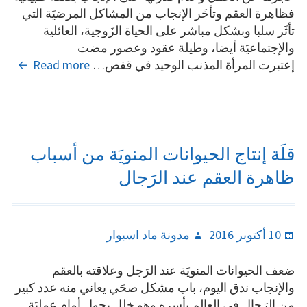
فظاهرة العقم وتأخَر الإنجاب من المشاكل المرضيَة التي
تأثَر سلبا وبشكل مباشر على الحياة الزَوجية، العائلية
والإجتماعيَة أيضا، وطيلة عقود وعصور مضت
نساء
إعتبرت المرأة المذنب الوحيد في قفص…
Read more
يعانين
من
العقم
والرَجا
سبب
قلَة إنتاج الحيوانات المنويَة من أسباب
ذلك
ظاهرة العقم عند الرَجال
Author
Posted
10 أكتوبر 2016
مدونة ماد اسبوار
on
ضعف الحيوانات المنويَة عند الرَجل وعلاقته بالعقم
والإنجاب ندق اليوم، باب مشكل صحَي يعاني منه عدد كبير
من الرَجال في العالم بأسره وهو خلل يحول أمام عمليَة