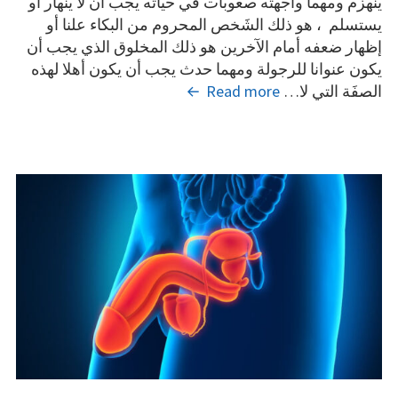
ينهزم ومهما واجهته صعوبات في حياته يجب أن لا ينهار أو
يستسلم ، هو ذلك الشَخص المحروم من البكاء علنا أو
إظهار ضعفه أمام الآخرين هو ذلك المخلوق الذي يجب أن
يكون عنوانا للرجولة ومهما حدث يجب أن يكون أهلا لهذه
ماذا
الصفَة التي لا…
Read more
تعرف
عن
مرض
دوالي
الخصية
؟
La
varicocèle
testiculaire