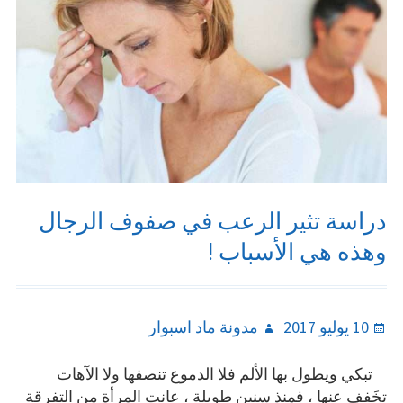
الخصية؟
La
biopsie
testiculaire
دراسة تثير الرعب في صفوف الرجال
وهذه هي الأسباب !
Author
Posted
10 يوليو 2017
مدونة ماد اسبوار
on
تبكي ويطول بها الألم فلا الدموع تنصفها ولا الآهات
تخَفف عنها ، فمنذ سنين طويلة ، عانت المرأة من التفرقة