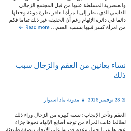
والعنصرية المسلطة عليها من قبل المجتمع الرَجالي
القاسي الذي ينظر إلى المرأة العاقر نظرة دونيَة وجعلها
دائما في دائرة الإتَهام رغم أنَ الحقيقة غير ذلك تماما فكم
دراسة
من امرأة كسر قلبها بسبب العقم…
Read more
تثير
الرعب
في
صفوف
الرجال
نساء يعانين من العقم والرَجال سبب
وهذه
ذلك
هي
الأسباب
!
Author
Posted
28 نوفمبر 2016
مدونة ماد اسبوار
on
العقم وتأخر الإنجاب : نسبة كبيرة من الرَجال وراء ذلك
لطالما عانت المرأة من توجَه أصابع الإتَهام نحوها جرَاء
عجزها عن الحمل وعدم قدرتها على الإنجاب بصفة طبيعيَة