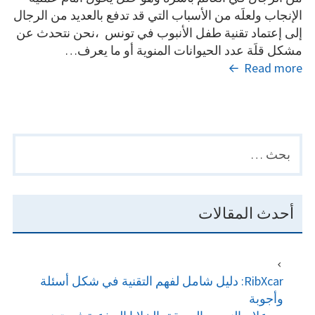
الإنجاب ولعلَه من الأسباب التي قد تدفع بالعديد من الرجال
إلى إعتماد تقنية طفل الأنبوب في تونس ،نحن نتحدث عن
مشكل قلَة عدد الحيوانات المنوية أو ما يعرف…
قلَة
Read more
إنتاج
الحيوانات
المنويَة
من
البحث
PRIMARY
أسباب
عن:
SIDEBAR
ظاهرة
العقم
عند
أحدث المقالات
الرَجال
RibXcar: دليل شامل لفهم التقنية في شكل أسئلة
وأجوبة