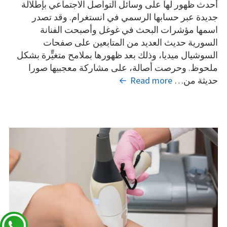
أحدث ظهور لها على وسائل التواصل الاجتماعي بإطلالة
جديدة عبر حسابها الرسمي في انستغرام. وقد تصدر
اسمها مؤشرات البحث في غوغل وأصبحت الفنانة
السورية حديث العديد من المتابعين على صفحات
السوشيال ميديا، وذلك بعد ظهورها بملامح متغيٍّرة بشكل
ملحوظ. وحرصت أصالة، على مشاركة معجبيها صورا
بالصور:
حديثة من…
Read more
شاهد
تغيّر
ملامح
أصالة
نصري…
وهذا
هو
السبب