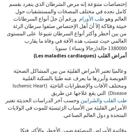
إختصاصات متنوَعة إنَه مرض السَرطان الذي ينفرد بقسم
كامل نجده في مختلف المصحَات والمستشفيات حول
العالم وهو
طب الأورام
ورغم أنَ جلَ أنواع السرطانات
خبيثة وفتَاكة إلاَ أنَ أهل الإختصاص صنَفوا سرطان الرئة
من بين أخطر وأكثر أنواع السرطان شيوعا على المستوى
العالمي حيث تتسبَب هذه الآفة في وفاة ما يقارب
1380000 حالة(رجالا ونساء ) سنويا .
أمراض القلب (
Les maladies cardiaques
)
وعالميَا تعتبر الأمراض القلبيَة من بين المشاكل الصحيَة
العويصة وأبرزها ما يعرف عنه طبيَا بالسكتة القلبية
ومختلف الآفات والإضطرابات التاجيَة (Ischemic Heart
Disease) التي يقع علاجها عن طريق
طب القلب والشَرايين
وحسب آخر الدراسات الحديثة تعتبر
الأمراض القلبيَة من الأسباب الرَئيسيَة للموت في الولايات
المتحدة و دول العالم الصناعي.
وقائمة الأمراض المصنَفة ضمن الأخطر والأكثر فتكا