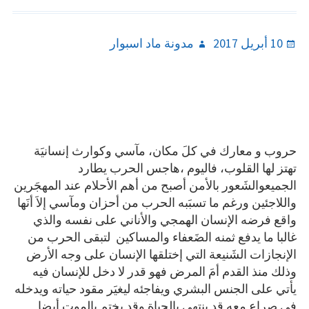
Author
Posted
10 أبريل 2017
مدونة ماد اسبوار
on
حروب و معارك في كلَ مكان، مآسي وكوارث إنسانيَة
تهتز لها القلوب، فاليوم ،هاجس الحرب يطارد
الجميعوالشَعور بالأمن أصبح من أهم الأحلام عند المهجَرين
واللاجئين ورغم ما تسبَبه الحرب من أحزان ومآسي إلاَ أنَها
واقع فرضه الإنسان الهمجي والأناني على نفسه والذي
غالبا ما يدفع ثمنه الضَعفاء والمساكين لتبقى الحرب من
الإنجازات الشَنيعة التي إختلقها الإنسان على وجه الأرض
وذلك منذ القدم أمَ المرض فهو قدر لا دخل للإنسان فيه
يأتي على الجنس البشري ويفاجئه ليغيَر مقود حياته ويدخله
في صراع معه قد ينتهي يالحياة وقد يختم بالموت أيضا