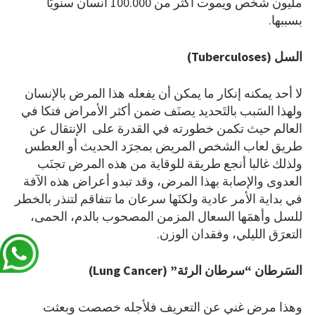
مليون شخص ويموت أكثر من 100.000 انسان سنويَا
بسببها.
السل
(Tuberculoses)
لا أحد يمكنه إنكار ما يمكن أن يفعله هذا المرض بالإنسان
ولهذا السَبب بالتَحديد يصنَف ضمن أكثر الأمراض فتكا في
العالم حيث تكمن خطورته في القدرة على الإنتقال عن
طريق لعاب الشخص المريض بمجرَد الحديث أو العطس
ولذلك غالبا أنجع طريقة للوقاية من هذه المرض تجنَب
العدوى والإصابة بهذا المرض، وقد تبدو أعراض هذه الآفة
في بداية الأمر عادية ولكنَها سرعان ما تتفاقم لتنذر بالخطر
للسل وأهمَها السعال المزمن المصحوب بالدم، الحمى،
التعرَق الليلي، وفقدان الوزن.
السَرطان “سرطان الرئة”
(Lung Cancer)
وهذا مرض غني عن التعريف فلأجله خصصت وبعثت