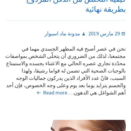
بطريقة نهائية
Author
Posted
29 مارس 2019
مدونة ماد اسبوار
on
نحن في عصر أصبح فيه المظهر الجسدي مهما في
مجتمعنا، لذلك من الضروري أن يتحلّى الشخص بمواصفات
محدّدة تجاري عصره الحالي مع الاعتناء بجسده والاستمتاع
بالوجبات الصحية التي تضمن له قواما رشيقا، ولهذا
السبب، فانّ عدد الأفراد الذين يدركون جماليات الوجه
والجسم يتزايد يوما بعد يوم وعلى وجه الخصوص، فإن أحد
كيفيّة
أهم الشواغل هي الدهون…
Read more
التخلّص
من
الذقن
المزدوج
بطريقة