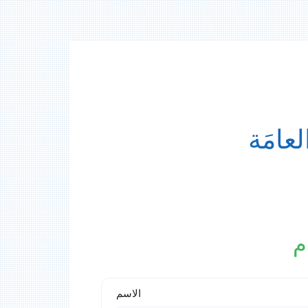
عامَة
م