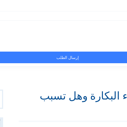
Y
 البكارة وهل تسبب
ال
عن
R
أ