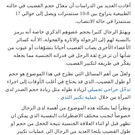
أفادت العديد من الدراسات أن معدّل حجم القضيب في حالته
الطبيعية يتراوح بين 8-10 سنتمترات ويصل إلى حوالي 17
سنتمترا في حالة الانتصاب.
ويهتمّ الرجال كثيرا بحجم عضوهم الذكري خاصة أنه يرمز
بالنسبة لهم إلى الرجولة والاثارة والفحولة، الا أنه كسائر
الأعضاء الأخرى يصاب القضيب أحيانا بتشوّهات أو عيوب من
شأنها أن تزعزع ثقة الرجل في قدراته الجنسية مما يجعله
يفكّر في طريقة لتكبير القضيب.
ولعلّ من أهم المسائل التي تطرح في هذا الموضوع هو حجم
أو طول القضيب، الذي قد يحتاج في أغلب الأوقات إلى اجراء
تدخّل جراحي تجميلي
لزيادة طوله مثل زيادة حجم الصدر لدى
المرأة من خلال
عملية تكبير الثدي
.
ونظراً لما يشكله هذه الموضوع من أهمية لدى الرجال
خصوصاً لتجنب مختلف الاضطرابات النفسية الذي يمكن ان
تظهر قبل او اثناء العلاقة الجنسية نتيجة الخجل من حجم او
طول القضيب يلتجا العديد من الرجال الى عمليات تكبير