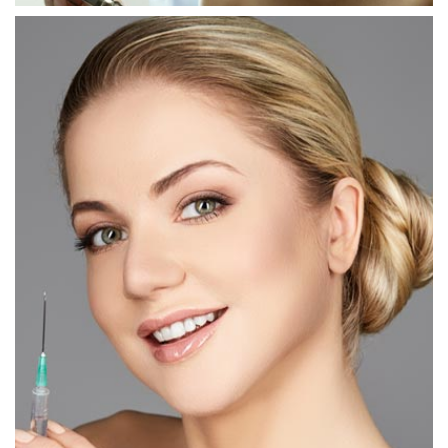
الطب التجميلي
حقن حمض الهيل رونيك
حقن البوتكس
عمليَة تجميل الأنف الطبيَة
تعديل الحاجز الأنفي
تجميل الجفون بالليزر
البلازما الغنيَة بالصَفائح الدَموية
تجميد الدَهون
إزالة الوشم بالليزر
إزالة الشعر بالليزر