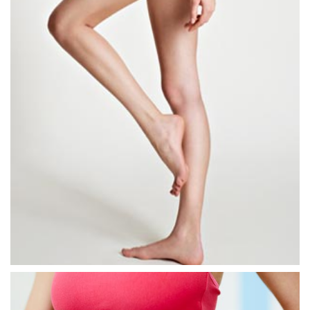
حقن الدهون في المؤخرة
شدّ الذراع
شدّ الفخذين