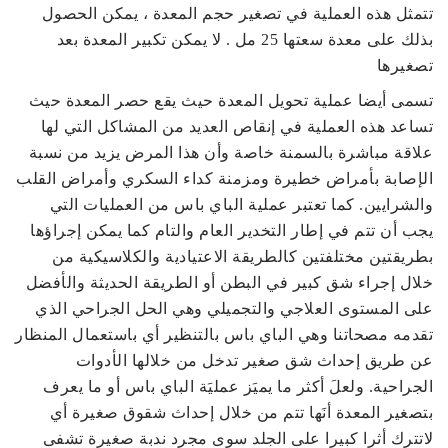
تتمثل هذه العملية في تصغير حجم المعدة ، يمكن الحصول
بذلك على معدة سعتها 25 مل . لا يمكن تكبير المعدة بعد
تصغيرها
تسمى أيضا عملية تحويل المعدة حيث يقع حصر المعدة حيث
تساعد هذه العملية في إنقاص العديد من المشاكل التي لها
علاقة مباشرة بالسمنة خاصة وأن هذا المرض يزيد من نسبة
الإصابة بأمراض خطيرة ومزمنة كداء السكري وأمراض القلب
والشرايين. كما تعتبر عملية الباي باس من العمليات التي
يجب أن تتم في إطار التخدير العام والتام كما يمكن إجراؤها
بطريقتين مختلفتين كالطريقة الاعتيادية والكلاسيكية من
خلال إجراء شق كبير في البطن أو الطريقة الحديثة والأفضل
على المستوى العلاجي والتجميلي وهي الحل الجراحي الذي
تقدمه مصحاتنا وهي الباي باس بالتنظير أي باستعمال المنظار
عن طريق إحداث شق صغير تدخل من خلالها الأدوات
الجراحية. ولعلَ أكثر ما يميَز عمليَة الباي باس أو ما يعرف
بتصغير المعدة أنَها تتم من خلال إحداث شقوق صغيرة أي
لاتترك أثرا كبيرا على الجلد سوى مجرد ندبة صغيرة تشفى