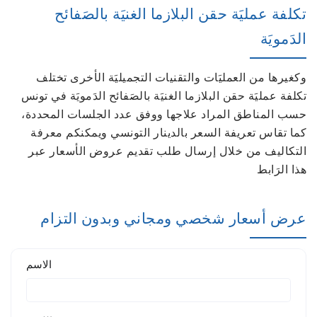
تكلفة عمليَة حقن البلازما الغنيَة بالصَفائح
الدَمويَة
وكغيرها من العمليَات والتقنيات التجميليَة الأخرى تختلف
تكلفة عمليَة حقن البلازما الغنيَة بالصَفائح الدَمويَة في تونس
حسب المناطق المراد علاجها ووفق عدد الجلسات المحددة،
كما تقاس تعريفة السعر بالدينار التونسي ويمكنكم معرفة
التكاليف من خلال إرسال طلب تقديم عروض الأسعار عبر
هذا الرَابط
عرض أسعار شخصي ومجاني وبدون التزام