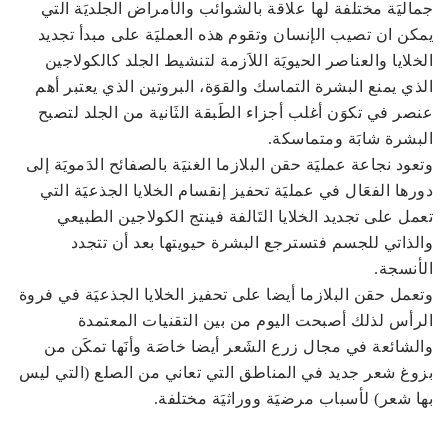
جماليَة مختلفة لها علاقة بالشوائب والأمراض الجلديَة التي
يمكن ان تصيب الإنسان وتقوم هذه العمليَة على مبدأ تجديد
الخلايا والعناصر الحيويَة اللاَزمة لتنشيط الجلد كالكولاجين
الذي يمنع البشرة التماسك والقوَة، البروتين الذي يعتبر أهم
عنصر في تكوَن أغلب أجزاء الطَبقة الثَانية من الجلد لتصبح
البشرة شابَة ومتماسكة.
وتعود نجاعة عمليَة حقن البلازما الغنيَة بالصفائح الدَمويَة إلى
دورها الفعَال في عمليَة تحفيز إنقسام الخلايا الجذعيَة التي
تعمل على تجديد الخلايا التَالفة فينتج الكولاجين الطبيعي
والذاتي للجسم فتسترجع البشرة حيويتها بعد أن تتجدد
الأنسجة.
وتعمل حقن البلازما أيضا على تحفيز الخلايا الجذعيَة في فروة
الرأس لذلك أصبحت اليوم من بين التقنيات المعتمدة
والشائعة في مجال زرع الشَعر أيضا خاصَة وأنَها تمكَن من
بزوغ شعر جديد في المناطق التي تعاني من الصلع (التي ليس
بها شعر) لأسباب مرضيَة ووراثيَة مختلفة.