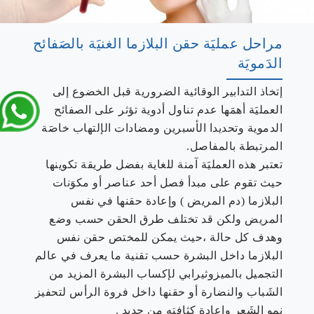
مراحل عمليَة حقن البلازما الغنيَة بالصَفائح
الدَمويَة
إتخاذ التدابير الوقائية الضرورية قبل الخضوع إلى
العمليَة أهمَها عدم تناول أدوية تؤثر على الصفائح
الدموية وتحديدا الأسبرين ومضادات الإلتهاب خاصَة
المرتبطة بالمفاصل.
تعتبر هذه العمليَة آمنة للغاية بفضل طريقة تكوينها
حيث تقوم على مبدأ فصل أحد عناصر أو مكوَنات
البلازما (دم المريض ) وإعادة حقنها في نفس
المريض ولكن قد تختلف طرق الحقن حسب وضع
وهدف كل حالة ،حيث يمكن للمختص حقن نفس
البلازما داخل البشرة حسب تقنية ما يعرف في عالم
التجميل بالميزوثيرابي لإكساب البشرة المزيد من
الشَباب والنضارة أو حقنها داخل فروة الرأس لتحفيز
نمو الشَعر وإعادة كثافته من جديد .